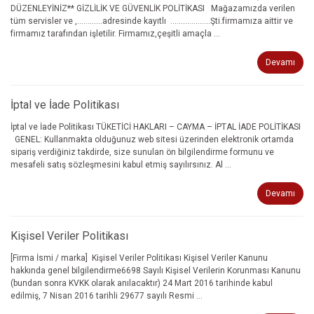
DÜZENLEYİNİZ** GİZLİLİK VE GÜVENLİK POLİTİKASI Mağazamızda verilen
tüm servisler ve ,…………adresinde kayıtlı ……………….Şti.firmamıza aittir ve
firmamız tarafından işletilir. Firmamız,çeşitli amaçla ...
Devamı
İptal ve İade Politikası
İptal ve İade Politikası TÜKETİCİ HAKLARI – CAYMA – İPTAL İADE POLİTİKASI
GENEL: Kullanmakta olduğunuz web sitesi üzerinden elektronik ortamda
sipariş verdiğiniz takdirde, size sunulan ön bilgilendirme formunu ve
mesafeli satış sözleşmesini kabul etmiş sayılırsınız. Al ...
Devamı
Kişisel Veriler Politikası
[Firma İsmi / marka] Kişisel Veriler Politikası Kişisel Veriler Kanunu
hakkında genel bilgilendirme6698 Sayılı Kişisel Verilerin Korunması Kanunu
(bundan sonra KVKK olarak anılacaktır) 24 Mart 2016 tarihinde kabul
edilmiş, 7 Nisan 2016 tarihli 29677 sayılı Resmi ...