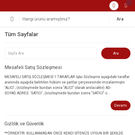
Ara
Tüm Sayfalar
Mesafeli Satış Sözleşmesi
MESAFELİ SATIŞ SÖZLEŞMESİ 1.TARAFLAR İşbu Sözleşme aşağıdaki taraflar
arasında aşağıda belirtilen hüküm ve şartlar çerçevesinde imzalanmıştır.
‘ALICI’ ; (sözleşmede bundan sonra "ALICI" olarak anılacaktır) AD-
SOYAD:ADRES: ‘SATICI’ ; (sözleşmede bundan sonra "SATICI" o ...
Devamı
Gizlilik ve Güvenlik
**ÖRNEKTİR. KULLANMADAN ÖNCE KENDİ SİTENİZE UYGUN BİR ŞEKİLDE