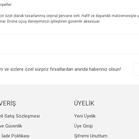
ropeller
çin özel olarak tasarlanmış orijinal pervane seti. Hafif ve dayanıklı malzemesiyle uç
nar. Drone uçuş deneyiminizi iyileştiren güvenilir aksesuar.
e diğer konularda yetersiz gördüğünüz noktaları öneri formunu kullanarak tarafım
Bu ürüne ilk yorumu siz yapın!
r.
Yorum Yaz
im ve sizlere özel sürpriz fırsatlardan anında haberiniz olsun!
VERİŞ
ÜYELİK
li Satış Sözleşmesi
Yeni Üyelik
Gönder
k ve Güvenlik
Üye Girişi
e İade Politikası
Şifremi Unuttum