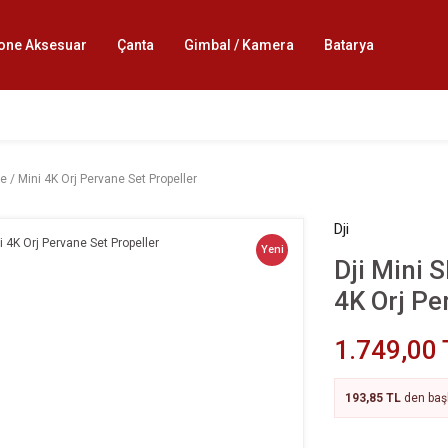
one Aksesuar
Çanta
Gimbal / Kamera
Batarya
 Se / Mini 4K Orj Pervane Set Propeller
Dji
Yeni
Dji Mini S
4K Orj Pe
1.749,00 
193,85 TL
den başl