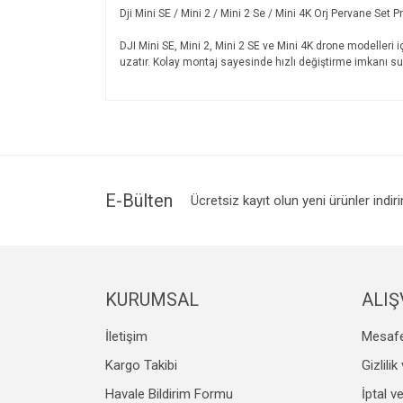
Dji Mini SE / Mini 2 / Mini 2 Se / Mini 4K Orj Pervane Set P
DJI Mini SE, Mini 2, Mini 2 SE ve Mini 4K drone modelleri i
uzatır. Kolay montaj sayesinde hızlı değiştirme imkanı su
Bu ürünün fiyat bilgisi, resim, ürün açıklamalarında v
Görüş ve önerileriniz için teşekkür ederiz.
Ürün resmi kalitesiz, bozuk veya görüntülenemiyo
Ürün açıklamasında eksik bilgiler bulunuyor.
Ürün bilgilerinde hatalar bulunuyor.
E-Bülten
Ücretsiz kayıt olun yeni ürünler indir
Ürün fiyatı diğer sitelerden daha pahalı.
Bu ürüne benzer farklı alternatifler olmalı.
KURUMSAL
ALIŞ
İletişim
Mesafe
Kargo Takibi
Gizlili
Havale Bildirim Formu
İptal v