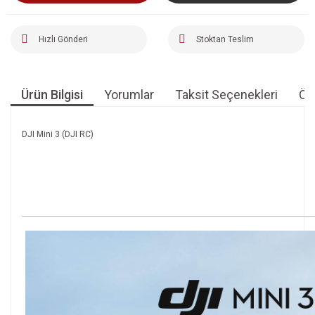
Hızlı Gönderi
Stoktan Teslim
Ürün Bilgisi
Yorumlar
Taksit Seçenekleri
Öne
DJI Mini 3 (DJI RC)