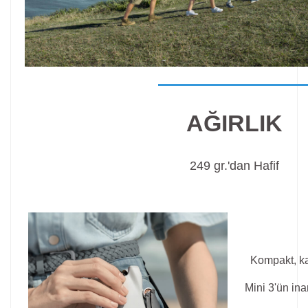
AĞIRLIK
249 gr.'dan Hafif
Kompakt, kat
Mini 3'ün ina