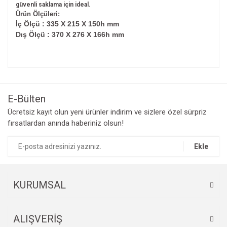
güvenli saklama için ideal.
Ürün Ölçüleri:
İç Ölçü : 335 X 215 X 150h mm
Dış Ölçü : 370 X 276 X 166h mm
Bu ürünün fiyat bilgisi, resim, ürün açıklamalarında ve diğer
konularda yetersiz gördüğünüz noktaları öneri formunu
Bu ürüne ilk yorumu siz yapın!
kullanarak tarafımıza iletebilirsiniz.
Görüş ve önerileriniz için teşekkür ederiz.
E-Bülten
Yorum Yaz
Ücretsiz kayıt olun yeni ürünler indirim ve sizlere özel sürpriz
Ürün resmi kalitesiz, bozuk veya görüntülenemiyor.
fırsatlardan anında haberiniz olsun!
Ürün açıklamasında eksik bilgiler bulunuyor.
Ürün bilgilerinde hatalar bulunuyor.
Ekle
Ürün fiyatı diğer sitelerden daha pahalı.
Bu ürüne benzer farklı alternatifler olmalı.
KURUMSAL
ALIŞVERİŞ