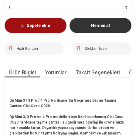
Sepete ekle
Hemen al
Hızlı Gönderi
Stoktan Teslim
Ürün Bilgisi
Yorumlar
Taksit Seçenekleri
Öne
Dji Mini 3 / 3 Pro / 4 Pro Hardcase Su Geçirmez Drone Taşıma
Çantası ClasCase C020
Dji Mini 3, 3 Pro ve 4 Pro modelleri için özel tasarlanmış ClasCase
C020 hardcase taşıma çantası, su geçirmez özelliği ile drone’nuzu
her koşulda korur. Dayanıklı yapısı sayesinde darbelerden ve
çiziklerden korur, taşıma kolaylığı sağlar. Kompakt ve şık tasarım,