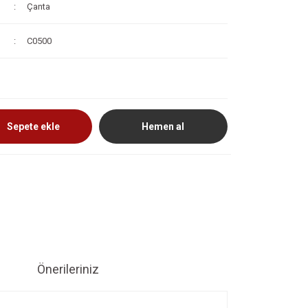
Çanta
C0500
Sepete ekle
Hemen al
Önerileriniz