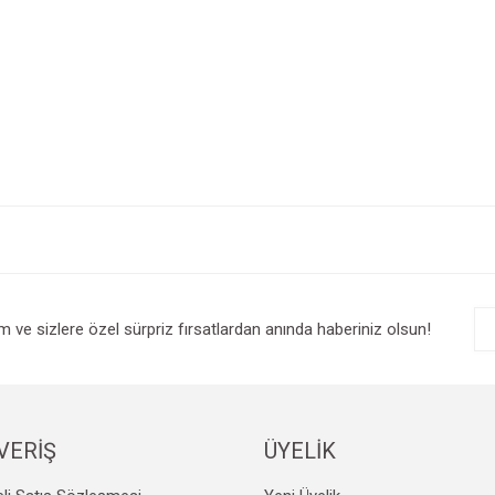
e diğer konularda yetersiz gördüğünüz noktaları öneri formunu kullanarak tarafım
Bu ürüne ilk yorumu siz yapın!
r.
Yorum Yaz
im ve sizlere özel sürpriz fırsatlardan anında haberiniz olsun!
VERİŞ
ÜYELİK