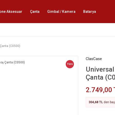
one Aksesuar
Çanta
Gimbal / Kamera
Batarya
 Çanta (C0500)
ClasCase
Yeni
Universa
Çanta (C
2.749,00 
304,68 TL
den başl