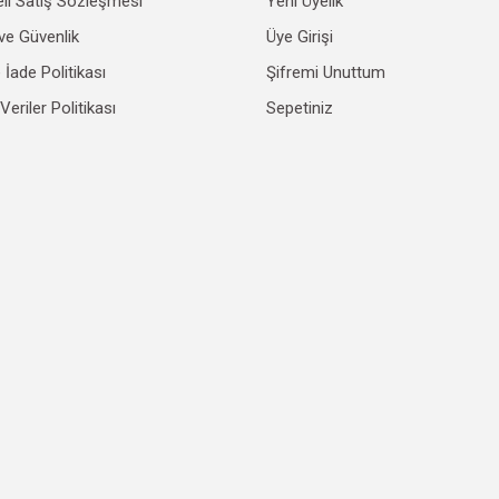
li Satış Sözleşmesi
Yeni Üyelik
Gönder
k ve Güvenlik
Üye Girişi
e İade Politikası
Şifremi Unuttum
 Veriler Politikası
Sepetiniz