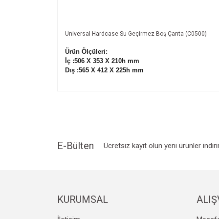
Universal Hardcase Su Geçirmez Boş Çanta (C0500)
Ürün Ölçüleri:
İç :506 X 353 X 210h mm
Dış :565 X 412 X 225h mm
Bu ürünün fiyat bilgisi, resim, ürün açıklamalarında v
Görüş ve önerileriniz için teşekkür ederiz.
Ürün resmi kalitesiz, bozuk veya görüntülenemiyo
Ürün açıklamasında eksik bilgiler bulunuyor.
Ürün bilgilerinde hatalar bulunuyor.
E-Bülten
Ücretsiz kayıt olun yeni ürünler indir
Ürün fiyatı diğer sitelerden daha pahalı.
Bu ürüne benzer farklı alternatifler olmalı.
KURUMSAL
ALIŞ